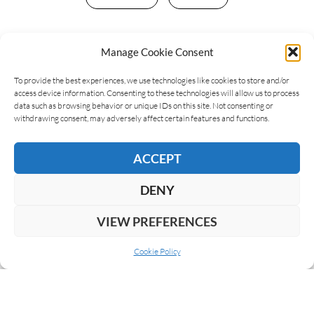
Manage Cookie Consent
LEAVE A REPLY
To provide the best experiences, we use technologies like cookies to store and/or
access device information. Consenting to these technologies will allow us to process
data such as browsing behavior or unique IDs on this site. Not consenting or
withdrawing consent, may adversely affect certain features and functions.
ACCEPT
DENY
VIEW PREFERENCES
Cookie Policy