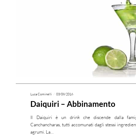
Luca Cominelli
03/08/2016
Daiquiri – Abbinamento
Il Daiquiri è un drink che discende dalla fam
Canchancharas, tutti accomunati dagli stessi ingredien
agrumi. La…