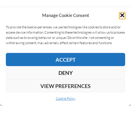
Manage Cookie Consent
LEAVE A REPLY
To provide the best experiences, we use technologies like cookies to store and/or
access device information. Consenting to these technologies will allow us to process
data such as browsing behavior or unique IDs on this site. Not consenting or
withdrawing consent, may adversely affect certain features and functions.
ACCEPT
DENY
VIEW PREFERENCES
Cookie Policy