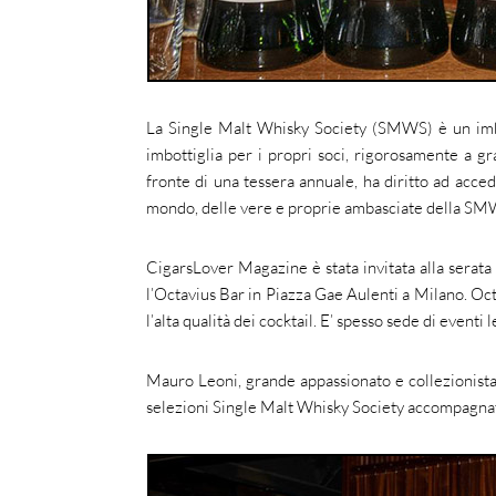
La Single Malt Whisky Society (SMWS) è un imbot
imbottiglia per i propri soci, rigorosamente a gr
fronte di una tessera annuale, ha diritto ad acced
mondo, delle vere e proprie ambasciate della SM
CigarsLover Magazine è stata invitata alla serata
l’Octavius Bar in Piazza Gae Aulenti a Milano. Oct
l’alta qualità dei cocktail. E’ spesso sede di eventi 
Mauro Leoni, grande appassionato e collezionista
selezioni Single Malt Whisky Society accompagnate