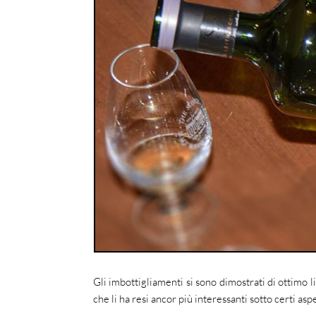
Gli imbottigliamenti si sono dimostrati di ottimo li
che li ha resi ancor più interessanti sotto certi aspe