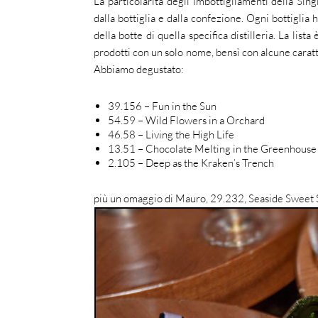
La particolarità degli imbottigliamenti della Sin
dalla bottiglia e dalla confezione. Ogni bottiglia
della botte di quella specifica distilleria. La lis
prodotti con un solo nome, bensì con alcune carat
Abbiamo degustato:
39.156 – Fun in the Sun
54.59 – Wild Flowers in a Orchard
46.58 – Living the High Life
13.51 – Chocolate Melting in the Greenhouse
2.105 – Deep as the Kraken’s Trench
più un omaggio di Mauro, 29.232, Seaside Sweet 