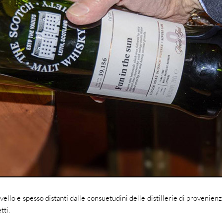
vello e spesso distanti dalle consuetudini delle distillerie di provenienz
tti.