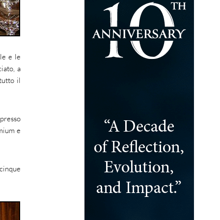
le e le
iato, a
utto il
 presso
emium e
 cinque