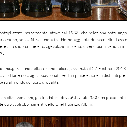
tigliatore indipendente, attivo dal 1983, che seleziona botti singo
ado pieno, senza filtrazione a freddo nè aggiunta di caramello. L’assoc
ere allo shop online e ad agevolazioni presso diversi punti vendita in t
WS.
 di inaugurazione della sezione italiana, avvenuta il 27 Febbraio 2018
avius Bar è noto agli appassionati per l’ampia selezione di distillati pr
legati al mondo del bere di qualità.
 da oltre vent’anni, già fondatore di GluGluClub 2000, ha presentato
 da piccoli abbinamenti dello Chef Fabrizio Albini.