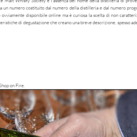
gle Malt Whisky Society è l’assenza del nome della distilleria di prov
 ha un numero costituito dal numero della distilleria e dal numero prog
ta è ovviamente disponibile online ma è curiosa la scelta di non caratteri
teristiche di degustazione che creano una breve descrizione, spesso ad
Shop on Fire.