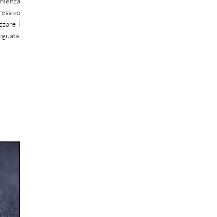
enienza
ressivo
zzare i
eguata.