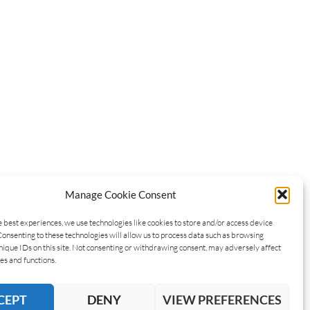
Manage Cookie Consent
e best experiences, we use technologies like cookies to store and/or access device
Consenting to these technologies will allow us to process data such as browsing
nique IDs on this site. Not consenting or withdrawing consent, may adversely affect
es and functions.
CEPT
DENY
VIEW PREFERENCES