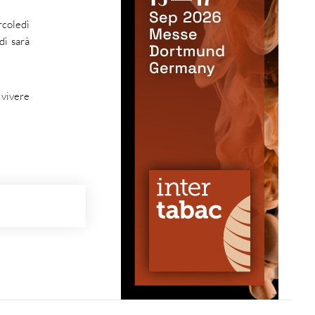
rcoledì
dì sarà
 vivere