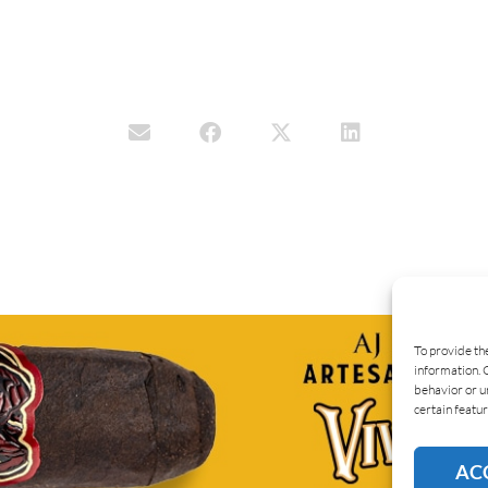
To provide th
information. 
behavior or u
certain featur
AC