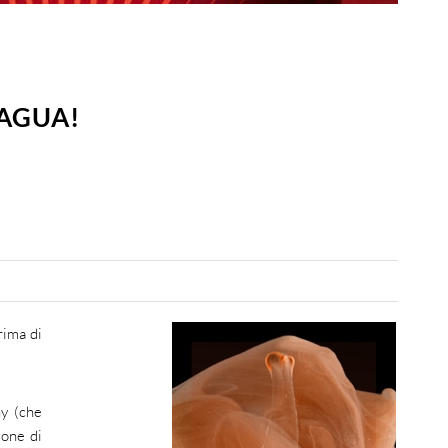
RAGUA!
rima di
ny (che
zone di