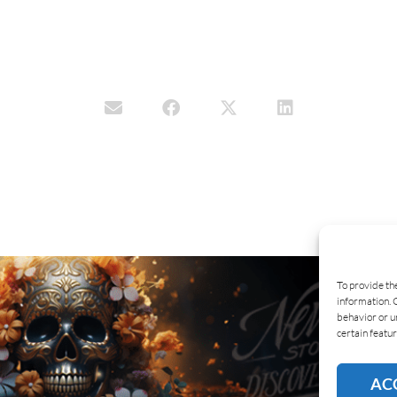
To provide th
information. 
behavior or u
certain featur
AC