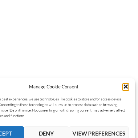
Manage Cookie Consent
e best experiences, we use technologies like cookies to store and/or access device
Consenting to these technologies will allow us to process data such as browsing
nique IDs on this site. Not consenting or withdrawing consent, may adversely affect
es and functions.
CEPT
DENY
VIEW PREFERENCES